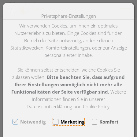
Toggle 
Privatsphäre-Einstellungen
Zum Inhalt springen [AK + 0]
Zum Hauptmenü springen [AK + 1]
Zum Footer-Menü unten (angedockt an Browserrand) springen [A
Zum "Barrierefreiheits-Menü" springen [AK + 3]
Wir verwenden Cookies, um Ihnen ein optimales
Nutzererlebnis zu bieten. Einige Cookies sind für den
Betrieb der Seite notwendig, andere dienen
Statistikzwecken, Komforteinstellungen, oder zur Anzeige
personalisierter Inhalte.
Sie können selbst entscheiden, welche Cookies Sie
zulassen wollen.
Bitte beachten Sie, dass aufgrund
Ihrer Einstellungen womöglich nicht mehr alle
Funktionalitäten der Seite verfügbar sind.
Weitere
Informationen finden Sie in unserer
Datenschutzerklärung und Cookie Policy.
Notwendig
Marketing
Komfort