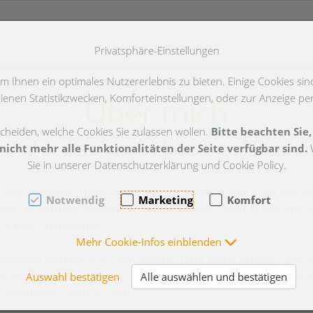
Privatsphäre-Einstellungen
K + 2]
 Ihnen ein optimales Nutzererlebnis zu bieten. Einige Cookies sind
Über mich
enen Statistikzwecken, Komforteinstellungen, oder zur Anzeige pers
scheiden, welche Cookies Sie zulassen wollen.
Bitte beachten Sie,
und meine große Liebe zu Hunde
icht mehr alle Funktionalitäten der Seite verfügbar sind.
W
Sie in unserer Datenschutzerklärung und Cookie Policy.
rei Labradore, Najuk, Aniela und Elli. Bereits im Jahr 2000 kam de
Notwendig
Marketing
Komfort
rarbeit der Retriever kennen und seither bilde ich meine Hunde auf
in meiner Hundeschule.
Mehr Cookie-Infos einblenden
Apportierprüfungen im In- und Ausland. Auch meine Hündin Lycka w
d für sich entscheiden. Kaylen, Lyckas Sohn, war der erste Hund au
Auswahl bestätigen
Alle auswählen und bestätigen
z besonderer Hund für mich.