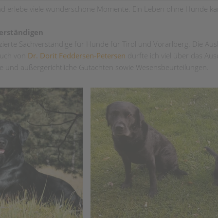
nd erlebe viele wunderschöne Momente. Ein Leben ohne Hunde kann 
verständigen
fizierte Sachverständige für Hunde für Tirol und Vorarlberg. Die Au
 Auch von
Dr. Dorit Feddersen-Petersen
durfte ich viel über das A
e und außergerichtliche Gutachten sowie Wesensbeurteilungen.