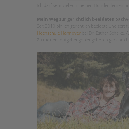
Ich darf sehr viel von meinen Hunden lernen u
Mein Weg zur gerichtlich beeideten Sach
Seit 2010 bin ich gerichtlich beeidete und zerti
Hochschule Hannover
bei Dr. Esther Schalke.
Zu meinem Aufgabengebiet gehören gerichtlich